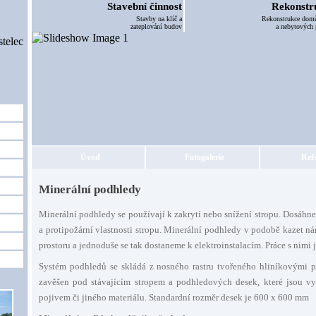
Stavební činnost
Rekonstr
Stavby na klíč a
Rekonstrukce domů
zateplování budov
a nebytových 
Úvod
Fotogalerie
Ref
Minerální podhledy
Minerální podhledy se používají k zakrytí nebo snížení stropu. Dosáhne 
a protipožární vlastnosti stropu. Minerální podhledy v podobě kazet ná
prostoru a jednoduše se tak dostaneme k elektroinstalacím. Práce s nimi j
Systém podhledů se skládá z nosného rastru tvořeného hliníkovými pro
zavěšen pod stávajícím stropem a podhledových desek, které jsou vy
pojivem či jiného materiálu. Standardní rozměr desek je 600 x 600 mm