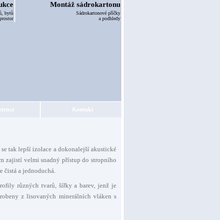
ukce
Montáž sádrokartonu
, bytů
Sádrokartonové příčky
prostor
a podhledy
erence
Kontakt
se tak lepší izolace a dokonalejší akustické
m zajistí velmi snadný přístup do stropního
e čistá a jednoduchá.
fily různých tvarů, šířky a barev, jenž je
robeny z lisovaných minerálních vláken s